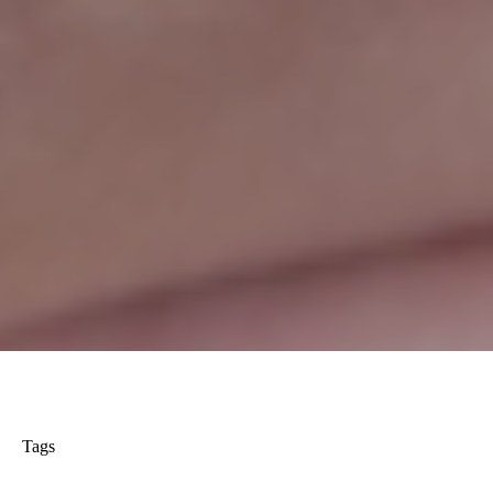
Tags
ensaio newborn
adri silva fotografia