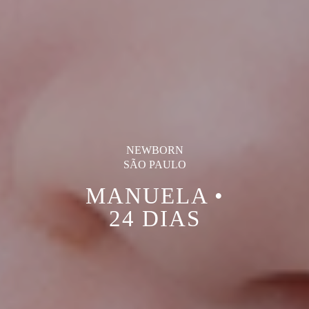
NEWBORN
SÃO PAULO
MANUELA •
24 DIAS