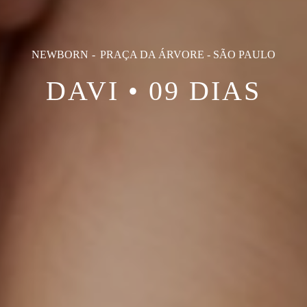
NEWBORN
PRAÇA DA ÁRVORE - SÃO PAULO
DAVI • 09 DIAS