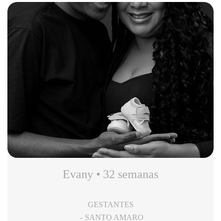
Evany • 32 semanas
GESTANTES
SANTO AMARO