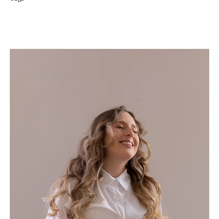
ensaio gestante
adri silva fotografia
Condomínio Novamerica
foto de familia