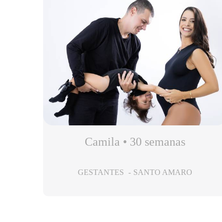
Camila • 30 semanas
GESTANTES
SANTO AMARO