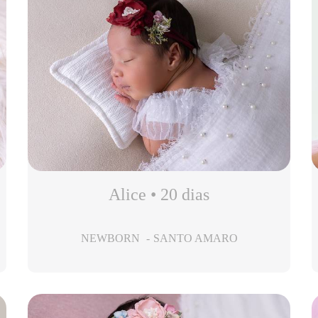
Alice • 20 dias
NEWBORN
SANTO AMARO