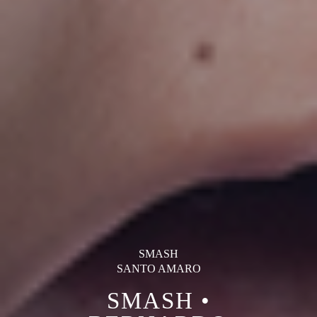
SMASH
SANTO AMARO
SMASH •