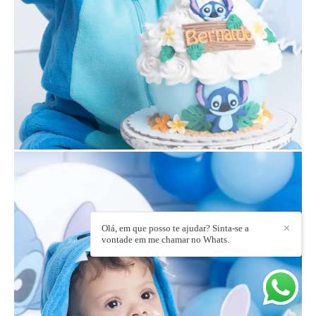
Olá, em que posso te ajudar? Sinta-se a
✕
vontade em me chamar no Whats.