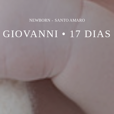
NEWBORN
SANTO AMARO
GIOVANNI • 17 DIAS