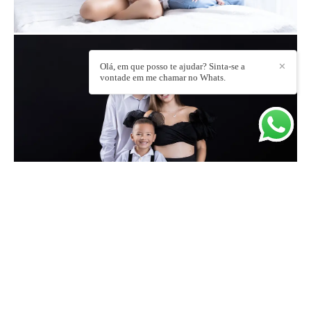
Olá, em que posso te ajudar? Sinta-se a
✕
vontade em me chamar no Whats.